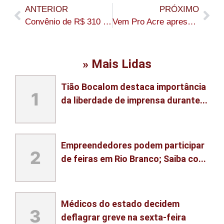
ANTERIOR
PRÓXIMO
Convênio de R$ 310 mil para implantação do Programa Família Acolhedora é assinado em Cruzeiro do Sul
Vem Pro Acre apresenta oportunidades de investimento a empresários no Rio de Janeiro
» Mais Lidas
Tião Bocalom destaca importância
1
da liberdade de imprensa durante...
Empreendedores podem participar
2
de feiras em Rio Branco; Saiba co...
Médicos do estado decidem
3
deflagrar greve na sexta-feira