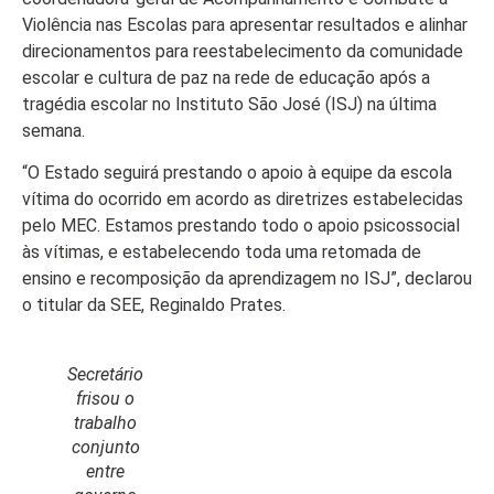
Violência nas Escolas para apresentar resultados e alinhar
direcionamentos para reestabelecimento da comunidade
escolar e cultura de paz na rede de educação após a
tragédia escolar no Instituto São José (ISJ) na última
Início
semana.
Últimas
“O Estado seguirá prestando o apoio à equipe da escola
Notícias
vítima do ocorrido em acordo as diretrizes estabelecidas
Agenda
pelo MEC. Estamos prestando todo o apoio psicossocial
Cultural
às vítimas, e estabelecendo toda uma retomada de
ensino e recomposição da aprendizagem no ISJ”, declarou
Política
o titular da SEE, Reginaldo Prates.
Economia
Atos Oficiais
Secretário
frisou o
Atualidades
trabalho
conjunto
Blogs e
entre