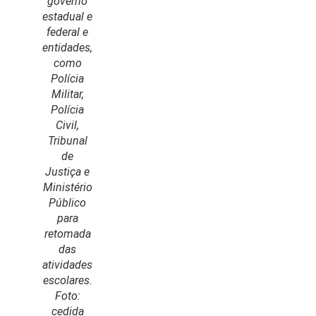
Colunas
governo
estadual e
Especiais
federal e
entidades,
Gastronomia
como
TV Portal
Polícia
Militar,
Sobre o
Polícia
Portal Acre
Civil,
Tribunal
Expediente
de
Justiça e
Política de
Ministério
privacidade
Público
para
Fale com
Portal Acre
retomada
das
atividades
escolares.
Foto:
cedida