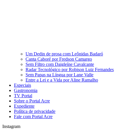
Um Dedin de prosa com Leônidas Badaró
Canta Caboré por Fredson Camargo
Sem Filtro com Daigleíne Cavalcante
Radar Tecnológico por Robison Luiz Fernandes
Sem Papas na Língua por Lane Valle
Entre a Lei e a Vida por Aline Ramalho
Especiais
Gastronomia
TV Portal
Sobre o Portal Acre
Expediente
Política de privacidade
Fale com Portal Acre
Instagram