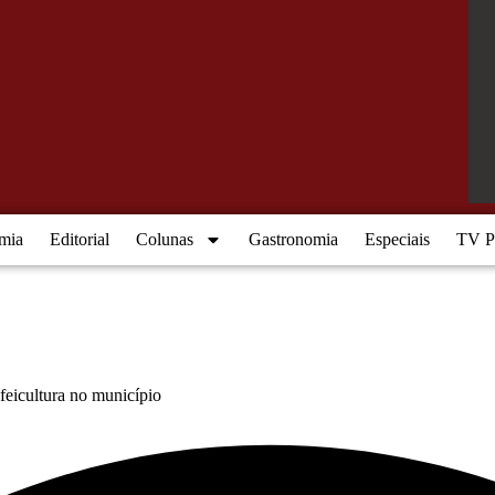
mia
Editorial
Colunas
Gastronomia
Especiais
TV Po
afeicultura no município