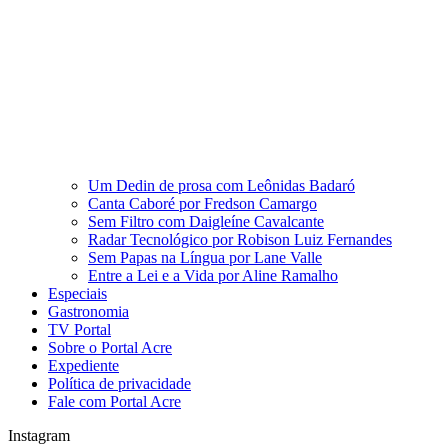
Um Dedin de prosa com Leônidas Badaró
Canta Caboré por Fredson Camargo
Sem Filtro com Daigleíne Cavalcante
Radar Tecnológico por Robison Luiz Fernandes
Sem Papas na Língua por Lane Valle
Entre a Lei e a Vida por Aline Ramalho
Especiais
Gastronomia
TV Portal
Sobre o Portal Acre
Expediente
Política de privacidade
Fale com Portal Acre
Instagram