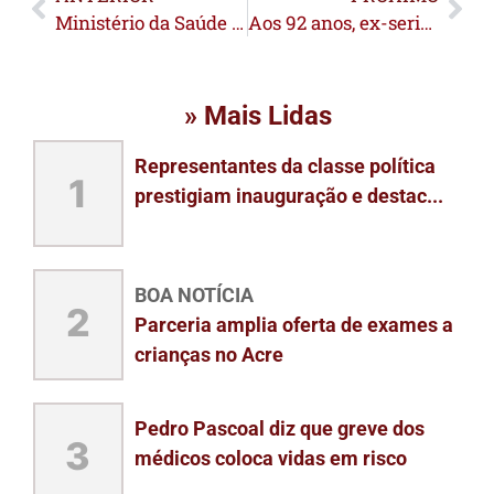
Ministério da Saúde começa a vacinar crianças com a pneumo 20 que protege contra bactéria que causa pneumonia e meningite
Aos 92 anos, ex-seringueiro preserva a memória dos benzedores da floresta acreana
» Mais Lidas
Representantes da classe política
1
prestigiam inauguração e destac...
BOA NOTÍCIA
2
Parceria amplia oferta de exames a
crianças no Acre
Pedro Pascoal diz que greve dos
3
médicos coloca vidas em risco