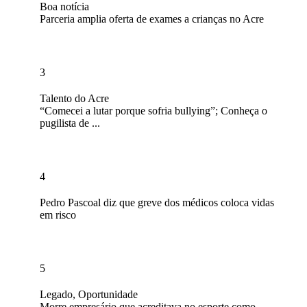
Boa notícia
Parceria amplia oferta de exames a crianças no Acre
3
Talento do Acre
“Comecei a lutar porque sofria bullying”; Conheça o
pugilista de ...
4
Pedro Pascoal diz que greve dos médicos coloca vidas
em risco
5
Legado
,
Oportunidade
Morre empresário que acreditava no esporte como