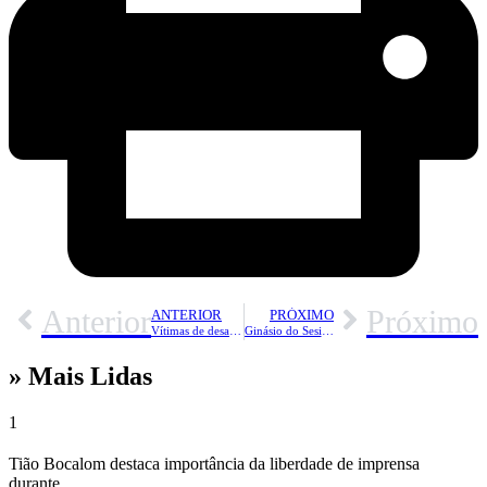
Anterior
Próximo
ANTERIOR
PRÓXIMO
Vítimas de desabamento de ponte em Sena chegam no início da madrugada ao PS; Ednaldo Muniz foi entubado e caso é grave
Ginásio do Sesi é reinaugurado com festa da torcida e show de vôlei com presença de campeã olímpica
» Mais Lidas
1
Tião Bocalom destaca importância da liberdade de imprensa
durante...