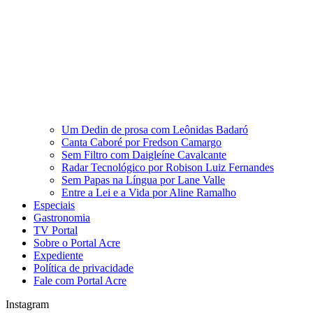
Um Dedin de prosa com Leônidas Badaró
Canta Caboré por Fredson Camargo
Sem Filtro com Daigleíne Cavalcante
Radar Tecnológico por Robison Luiz Fernandes
Sem Papas na Língua por Lane Valle
Entre a Lei e a Vida por Aline Ramalho
Especiais
Gastronomia
TV Portal
Sobre o Portal Acre
Expediente
Política de privacidade
Fale com Portal Acre
Instagram