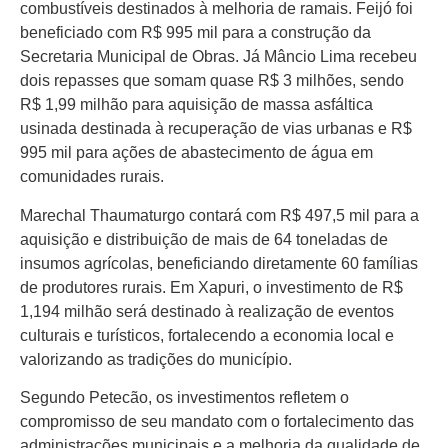
Colunas
combustíveis destinados à melhoria de ramais. Feijó foi
Especiais
beneficiado com R$ 995 mil para a construção da
Secretaria Municipal de Obras. Já Mâncio Lima recebeu
Gastronomia
dois repasses que somam quase R$ 3 milhões, sendo
R$ 1,99 milhão para aquisição de massa asfáltica
TV Portal
usinada destinada à recuperação de vias urbanas e R$
Sobre o
995 mil para ações de abastecimento de água em
Portal Acre
comunidades rurais.
Expediente
Marechal Thaumaturgo contará com R$ 497,5 mil para a
aquisição e distribuição de mais de 64 toneladas de
Política de
insumos agrícolas, beneficiando diretamente 60 famílias
privacidade
de produtores rurais. Em Xapuri, o investimento de R$
Fale com
1,194 milhão será destinado à realização de eventos
Portal Acre
culturais e turísticos, fortalecendo a economia local e
valorizando as tradições do município.
Segundo Petecão, os investimentos refletem o
compromisso de seu mandato com o fortalecimento das
administrações municipais e a melhoria da qualidade de