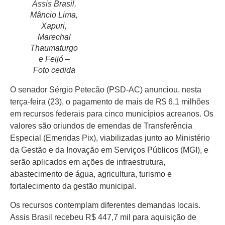
Assis Brasil,
Mâncio Lima,
Xapuri,
Marechal
Thaumaturgo
Início
e Feijó –
Últimas
Foto cedida
Notícias
O senador Sérgio Petecão (PSD-AC) anunciou, nesta
Agenda
terça-feira (23), o pagamento de mais de R$ 6,1 milhões
Cultural
em recursos federais para cinco municípios acreanos. Os
valores são oriundos de emendas de Transferência
Política
Especial (Emendas Pix), viabilizadas junto ao Ministério
Economia
da Gestão e da Inovação em Serviços Públicos (MGI), e
serão aplicados em ações de infraestrutura,
Atos Oficiais
abastecimento de água, agricultura, turismo e
fortalecimento da gestão municipal.
Atualidades
Os recursos contemplam diferentes demandas locais.
Blogs e
Assis Brasil recebeu R$ 447,7 mil para aquisição de