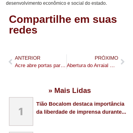
desenvolvimento econômico e social do estado.
Compartilhe em suas
redes
ANTERIOR
PRÓXIMO
Acre abre portas para encontro binacional para debater políticas migratórias e fortalece cooperação na fronteira entre Brasil e Bolívia
Abertura do Arraial Cultural 2026 destaca concursos, quadrilhas, cultura popular e expectativa de movimentar a Gameleira até domingo
» Mais Lidas
Tião Bocalom destaca importância
1
da liberdade de imprensa durante...