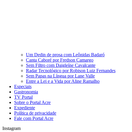
Um Dedin de prosa com Leônidas Badaró
Canta Caboré por Fredson Camargo
Sem Filtro com Daigleíne Cavalcante
Radar Tecnológico por Robison Luiz Fernandes
Sem Papas na Língua por Lane Valle
Entre a Lei e a Vida por Aline Ramalho
Especiais
Gastronomia
TV Portal
Sobre o Portal Acre
Expediente
Política de privacidade
Fale com Portal Acre
Instagram