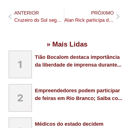
ANTERIOR
PRÓXIMO
Cruzeiro do Sul segue com recuperação do Ramal Badejo de Cima e garante acesso para produtores rurais
Alan Rick participa de reunião com presidentes nacionais do Republicanos e do PL para discutir cenário político do Acre
» Mais Lidas
Tião Bocalom destaca importância
1
da liberdade de imprensa durante...
Empreendedores podem participar
2
de feiras em Rio Branco; Saiba co...
Médicos do estado decidem