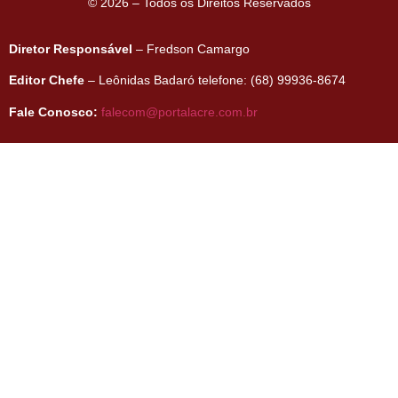
© 2026 – Todos os Direitos Reservados
Diretor Responsável
– Fredson Camargo
Editor Chefe
– Leônidas Badaró telefone: (68) 99936-8674
Fale Conosco:
falecom@portalacre.com.br