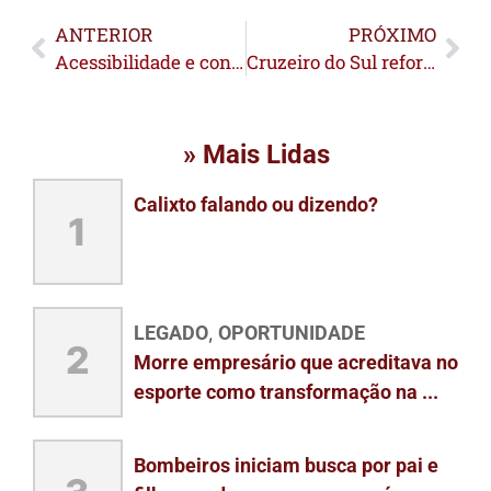
ANTERIOR
PRÓXIMO
Acessibilidade e conservação da agência do INSS de Cruzeiro do Sul serão investigadas após abertura de inquérito
Cruzeiro do Sul reforça frota da Secretaria de Obras com entrega de oito novas máquinas
» Mais Lidas
Calixto falando ou dizendo?
1
LEGADO
OPORTUNIDADE
,
2
Morre empresário que acreditava no
esporte como transformação na ...
Bombeiros iniciam busca por pai e