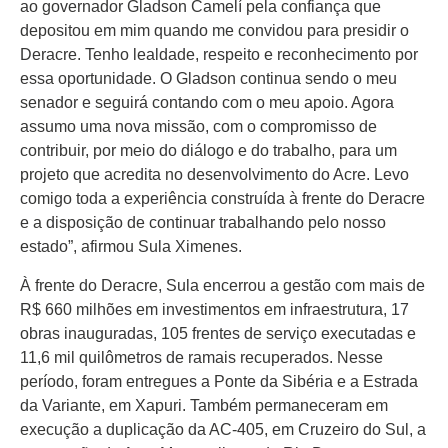
Colunas
ao governador Gladson Camelí pela confiança que
Especiais
depositou em mim quando me convidou para presidir o
Deracre. Tenho lealdade, respeito e reconhecimento por
Gastronomia
essa oportunidade. O Gladson continua sendo o meu
senador e seguirá contando com o meu apoio. Agora
TV Portal
assumo uma nova missão, com o compromisso de
Sobre o
contribuir, por meio do diálogo e do trabalho, para um
Portal Acre
projeto que acredita no desenvolvimento do Acre. Levo
comigo toda a experiência construída à frente do Deracre
Expediente
e a disposição de continuar trabalhando pelo nosso
estado”, afirmou Sula Ximenes.
Política de
privacidade
À frente do Deracre, Sula encerrou a gestão com mais de
R$ 660 milhões em investimentos em infraestrutura, 17
Fale com
Portal Acre
obras inauguradas, 105 frentes de serviço executadas e
11,6 mil quilômetros de ramais recuperados. Nesse
período, foram entregues a Ponte da Sibéria e a Estrada
da Variante, em Xapuri. Também permaneceram em
execução a duplicação da AC-405, em Cruzeiro do Sul, a