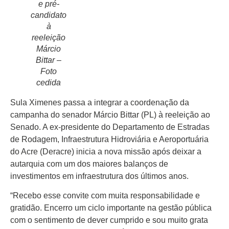
e pré-
candidato
à
reeleição
Márcio
Início
Bittar –
Últimas
Foto
Notícias
cedida
Agenda
Sula Ximenes passa a integrar a coordenação da
Cultural
campanha do senador Márcio Bittar (PL) à reeleição ao
Senado. A ex-presidente do Departamento de Estradas
Política
de Rodagem, Infraestrutura Hidroviária e Aeroportuária
do Acre (Deracre) inicia a nova missão após deixar a
Economia
autarquia com um dos maiores balanços de
Atos Oficiais
investimentos em infraestrutura dos últimos anos.
Atualidades
“Recebo esse convite com muita responsabilidade e
gratidão. Encerro um ciclo importante na gestão pública
Blogs e
com o sentimento de dever cumprido e sou muito grata