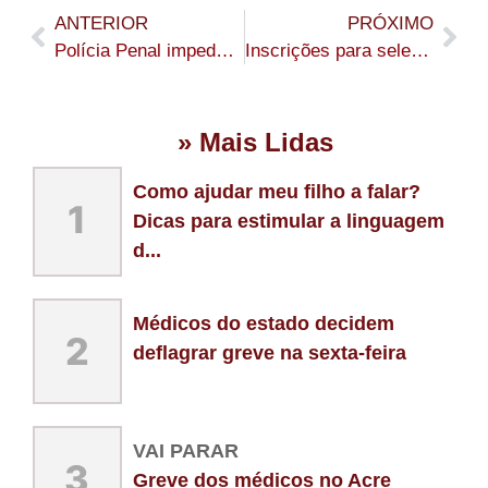
ANTERIOR
PRÓXIMO
Polícia Penal impede entrada de 11 celulares arremessados para presídio de Sena Madureira
Inscrições para seleção do IBGE terminam nesta quinta-feira às 12h no horário do Acre
» Mais Lidas
Como ajudar meu filho a falar?
1
Dicas para estimular a linguagem
d...
Médicos do estado decidem
2
deflagrar greve na sexta-feira
VAI PARAR
3
Greve dos médicos no Acre