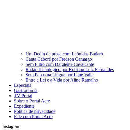
Um Dedin de prosa com Leônidas Badaró
Canta Caboré por Fredson Camargo
Sem Filtro com Daigleíne Cavalcante
Radar Tecnológico por Robison Luiz Fernandes
Sem Papas na Língua por Lane Valle
Entre a Lei e a Vida por Aline Ramalho
Especiais
Gastronomia
TV Portal
Sobre o Portal Acre
Expediente
Política de privacidade
Fale com Portal Acre
Instagram