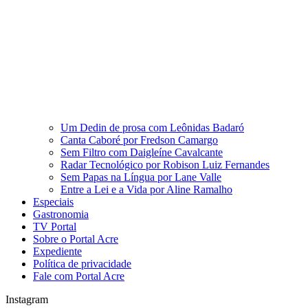
Um Dedin de prosa com Leônidas Badaró
Canta Caboré por Fredson Camargo
Sem Filtro com Daigleíne Cavalcante
Radar Tecnológico por Robison Luiz Fernandes
Sem Papas na Língua por Lane Valle
Entre a Lei e a Vida por Aline Ramalho
Especiais
Gastronomia
TV Portal
Sobre o Portal Acre
Expediente
Política de privacidade
Fale com Portal Acre
Instagram