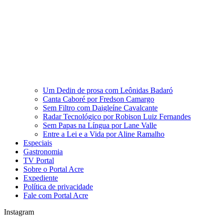
Um Dedin de prosa com Leônidas Badaró
Canta Caboré por Fredson Camargo
Sem Filtro com Daigleíne Cavalcante
Radar Tecnológico por Robison Luiz Fernandes
Sem Papas na Língua por Lane Valle
Entre a Lei e a Vida por Aline Ramalho
Especiais
Gastronomia
TV Portal
Sobre o Portal Acre
Expediente
Política de privacidade
Fale com Portal Acre
Instagram