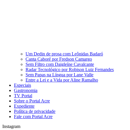
Um Dedin de prosa com Leônidas Badaró
Canta Caboré por Fredson Camargo
Sem Filtro com Daigleíne Cavalcante
Radar Tecnológico por Robison Luiz Fernandes
Sem Papas na Língua por Lane Valle
Entre a Lei e a Vida por Aline Ramalho
Especiais
Gastronomia
TV Portal
Sobre o Portal Acre
Expediente
Política de privacidade
Fale com Portal Acre
Instagram