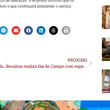
ça de operação. A empresa afirmou que os
évio e que continuará prestando o serviço
PRÓXIMO
II Olimpíada de Educação Financeira é lançada com premiação de R$ 560 mil e expectativa de alcançar 25 mil estudantes no Acre
Bocalom realiza Dia de Campo com experiência prática sobre produção de café para formandos do Curso Técnico em Agronegócio do Ieptec