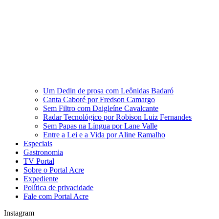
Um Dedin de prosa com Leônidas Badaró
Canta Caboré por Fredson Camargo
Sem Filtro com Daigleíne Cavalcante
Radar Tecnológico por Robison Luiz Fernandes
Sem Papas na Língua por Lane Valle
Entre a Lei e a Vida por Aline Ramalho
Especiais
Gastronomia
TV Portal
Sobre o Portal Acre
Expediente
Política de privacidade
Fale com Portal Acre
Instagram