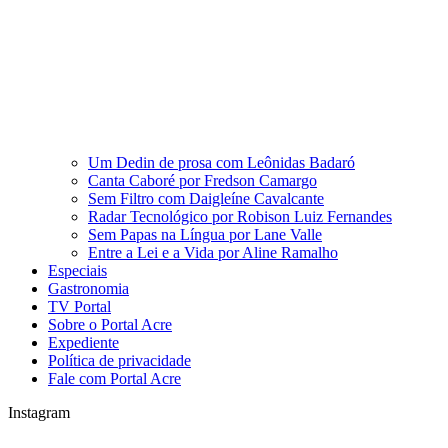
Um Dedin de prosa com Leônidas Badaró
Canta Caboré por Fredson Camargo
Sem Filtro com Daigleíne Cavalcante
Radar Tecnológico por Robison Luiz Fernandes
Sem Papas na Língua por Lane Valle
Entre a Lei e a Vida por Aline Ramalho
Especiais
Gastronomia
TV Portal
Sobre o Portal Acre
Expediente
Política de privacidade
Fale com Portal Acre
Instagram