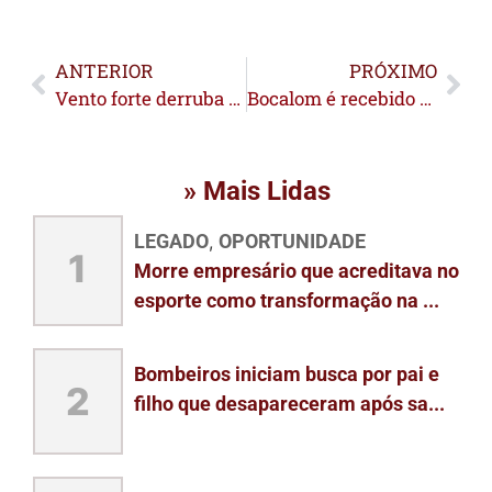
ANTERIOR
PRÓXIMO
Vento forte derruba fachada de restaurante na região da Gameleira, em Rio Branco
Bocalom é recebido com festa por centenas de apoiadores no Aeroporto de Rio Branco após filiação no PSDB
» Mais Lidas
LEGADO
OPORTUNIDADE
,
1
Morre empresário que acreditava no
esporte como transformação na ...
Bombeiros iniciam busca por pai e
2
filho que desapareceram após sa...